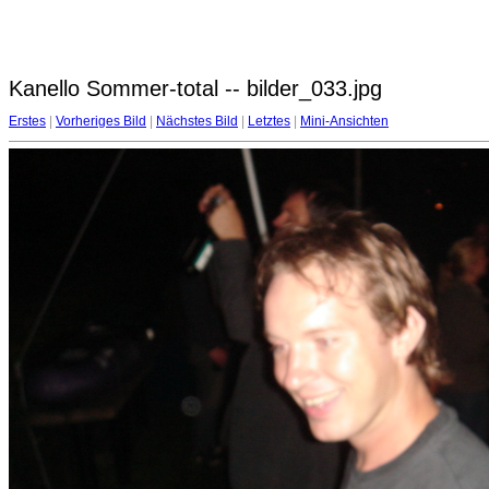
Kanello Sommer-total -- bilder_033.jpg
Erstes
|
Vorheriges Bild
|
Nächstes Bild
|
Letztes
|
Mini-Ansichten