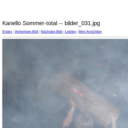
Kanello Sommer-total -- bilder_031.jpg
Erstes
|
Vorheriges Bild
|
Nächstes Bild
|
Letztes
|
Mini-Ansichten