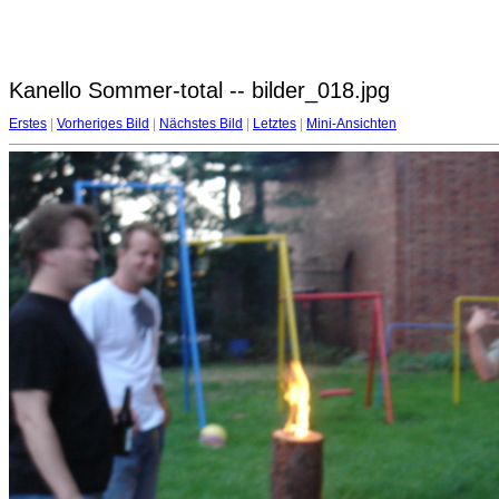
Kanello Sommer-total -- bilder_018.jpg
Erstes
|
Vorheriges Bild
|
Nächstes Bild
|
Letztes
|
Mini-Ansichten