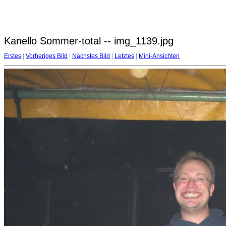
Kanello Sommer-total -- img_1139.jpg
Erstes
|
Vorheriges Bild
|
Nächstes Bild
|
Letztes
|
Mini-Ansichten