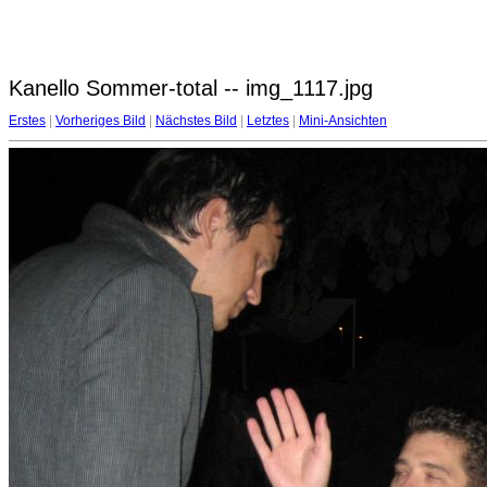
Kanello Sommer-total -- img_1117.jpg
Erstes
|
Vorheriges Bild
|
Nächstes Bild
|
Letztes
|
Mini-Ansichten