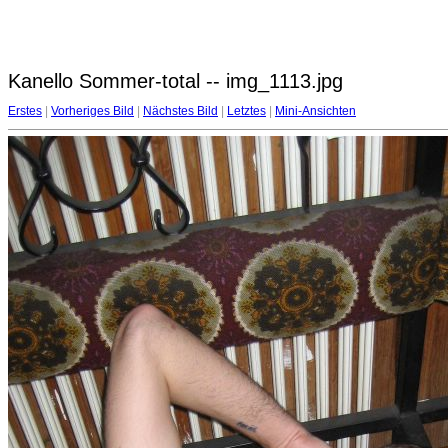
Kanello Sommer-total -- img_1113.jpg
Erstes
|
Vorheriges Bild
|
Nächstes Bild
|
Letztes
|
Mini-Ansichten