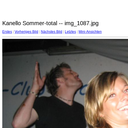
Kanello Sommer-total -- img_1087.jpg
Erstes
|
Vorheriges Bild
|
Nächstes Bild
|
Letztes
|
Mini-Ansichten