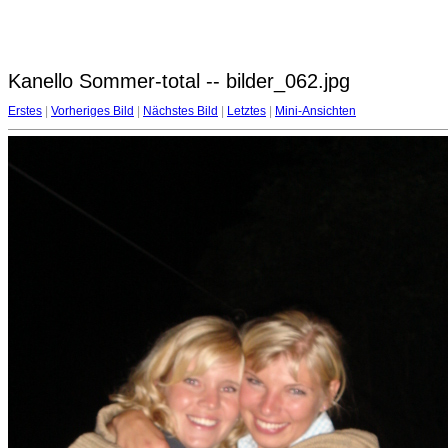
Kanello Sommer-total -- bilder_062.jpg
Erstes
|
Vorheriges Bild
|
Nächstes Bild
|
Letztes
|
Mini-Ansichten