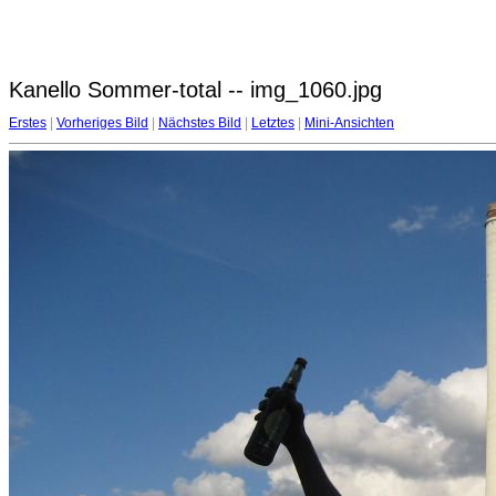
Kanello Sommer-total -- img_1060.jpg
Erstes
|
Vorheriges Bild
|
Nächstes Bild
|
Letztes
|
Mini-Ansichten